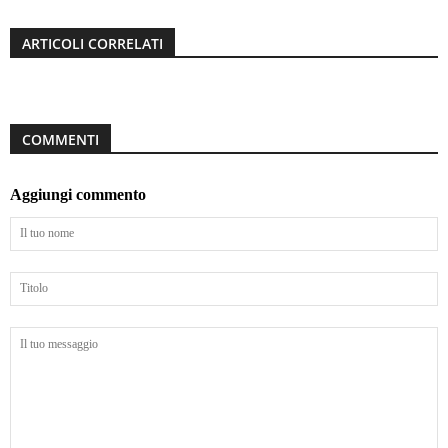
ARTICOLI CORRELATI
COMMENTI
Aggiungi commento
Il
tuo
nome
Titolo
Il
tuo
messaggio