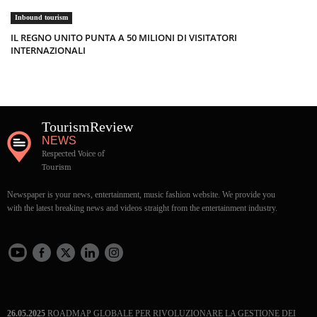
Inbound tourism
IL REGNO UNITO PUNTA A 50 MILIONI DI VISITATORI
INTERNAZIONALI
Tourism
Review
NEWS
Respected Voice of
Tourism
Newspaper is your news, entertainment, music fashion website. We provide you
with the latest breaking news and videos straight from the entertainment industry.
26.05.2025
ROADMAP GLOBALE PER RIVOLUZIONARE LA GESTIONE DEI