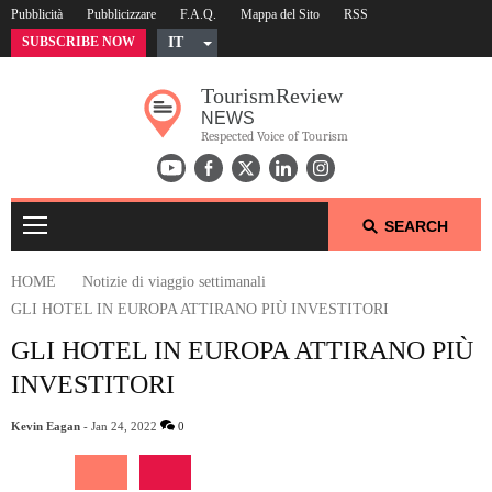
Pubblicità
Pubblicizzare
F.A.Q.
Mappa del Sito
RSS
SUBSCRIBE NOW
IT
English
Tourism
Review
Czech
NEWS
German
Respected Voice of Tourism
Russian
Polish
SEARCH
Arabic
Spanish
HOME
Notizie di viaggio settimanali
French
GLI HOTEL IN EUROPA ATTIRANO PIÙ INVESTITORI
NOTIZIE DI VIAGGIO SETTIMANALI
GLI HOTEL IN EUROPA ATTIRANO PIÙ
INVESTITORI
TOP 10 DI TRAVEL NEWS
Kevin Eagan
- Jan 24, 2022
0
UFFICIO STAMPA