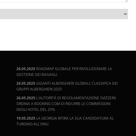
26.05.2025
ROADMAP GLOBALE PER RIVOLUZIONARE LA
GESTIONE DEI BAGAGLI
26.05.2025
GIGANTI ALBERGHIERI GLOBALI: CLASSIFICA DEI
GRUPPI ALBERGHIERI 2025
26.05.2025
L'AUTORITÀ DI REGOLAMENTAZIONE SVIZZERA
ORDINA A BOOKING COM DI RIDURRE LE COMMISSIONI
DEGLI HOTEL DEL 25%
19.05.2025
LA GEORGIA RITIRA LA SUA CANDIDATURA AL
TURISMO ALL'ONU