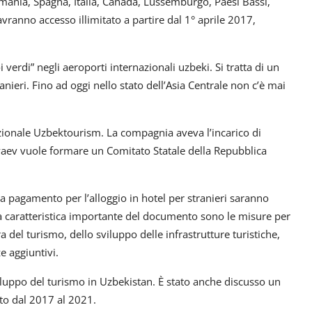
Germania, Spagna, Italia, Canada, Lussemburgo, Paesi Bassi,
vranno accesso illimitato a partire dal 1° aprile 2017,
 verdi” negli aeroporti internazionali uzbeki. Si tratta di un
ranieri. Fino ad oggi nello stato dell’Asia Centrale non c’è mai
zionale Uzbektourism. La compagnia aveva l’incarico di
iyaev vuole formare un Comitato Statale della Repubblica
a pagamento per l’alloggio in hotel per stranieri saranno
ra caratteristica importante del documento sono le misure per
a del turismo, dello sviluppo delle infrastrutture turistiche,
e aggiuntivi.
sviluppo del turismo in Uzbekistan. È stato anche discusso un
to dal 2017 al 2021.