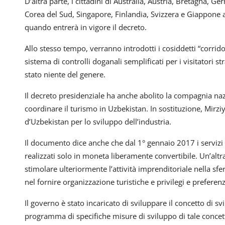
D’altra parte, i cittadini di Australia, Austria, Bretagna, 
Corea del Sud, Singapore, Finlandia, Svizzera e Giappone a
quando entrerà in vigore il decreto.
Allo stesso tempo, verranno introdotti i cosiddetti “corridoi
sistema di controlli doganali semplificati per i visitatori st
stato niente del genere.
Il decreto presidenziale ha anche abolito la compagnia na
coordinare il turismo in Uzbekistan. In sostituzione, Mirz
d’Uzbekistan per lo sviluppo dell’industria.
Il documento dice anche che dal 1° gennaio 2017 i servizi 
realizzati solo in moneta liberamente convertibile. Un’alt
stimolare ulteriormente l’attività imprenditoriale nella sfer
nel fornire organizzazione turistiche e privilegi e preferenz
Il governo è stato incaricato di sviluppare il concetto di 
programma di specifiche misure di sviluppo di tale concet