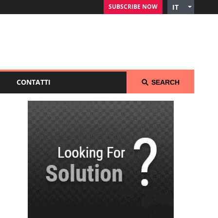
SUBSCRIBE NOW
IT
English
Czech
German
Russian
Polish
CONTATTI
SEARCH
Arabic
Spanish
French