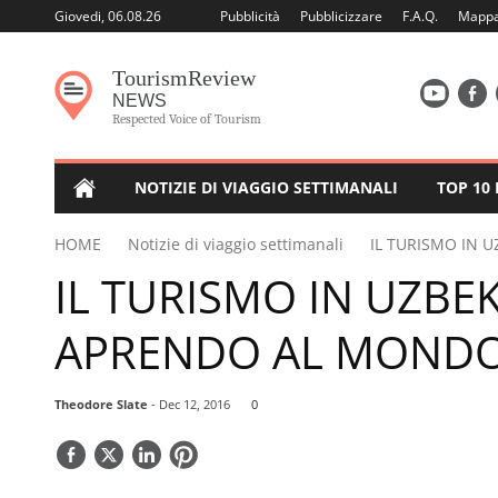
Giovedi, 06.08.26
Pubblicità
Pubblicizzare
F.A.Q.
Mappa 
Tourism
Review
NEWS
Respected Voice of Tourism
NOTIZIE DI VIAGGIO SETTIMANALI
TOP 10
HOME
Notizie di viaggio settimanali
IL TURISMO IN 
IL TURISMO IN UZBEK
APRENDO AL MOND
Theodore Slate
- Dec 12, 2016
0