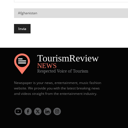
Il
tuo
Paese
Tourism
Review
NEWS
Respected Voice of Tourism
Newspaper is your news, entertainment, music fashion
website. We provide you with the latest breaking news
and videos straight from the entertainment industry.