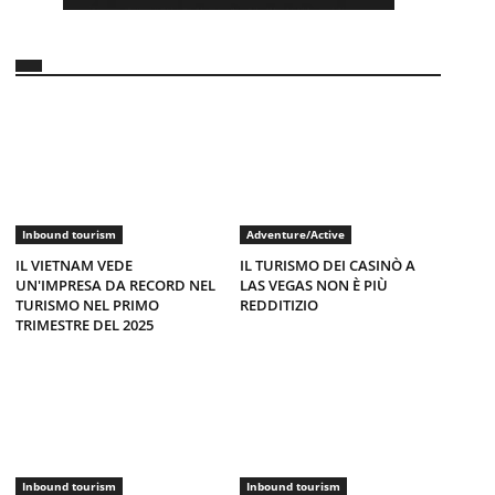
Inbound tourism
Adventure/Active
IL VIETNAM VEDE
IL TURISMO DEI CASINÒ A
UN'IMPRESA DA RECORD NEL
LAS VEGAS NON È PIÙ
TURISMO NEL PRIMO
REDDITIZIO
TRIMESTRE DEL 2025
Inbound tourism
Inbound tourism