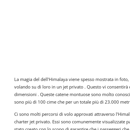
La magia del dell'Himalaya viene spesso mostrata in foto,
volando su di loro in un jet privato . Questo vi consentirà d
dimensioni . Queste catene montuose sono molto conosciute
sono più di 100 cime che per un totale più di 23.000 metri 
Ci sono molti percorsi di volo approvati attraverso l'Himal
charter jet privato. Essi sono comunemente visualizzate p
stato creato con lo scopo di garantire che i passeggeri che