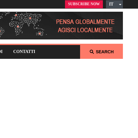
SUBSCRIBE NOW
IT
English
Czech
German
Russian
Polish
OI
CONTATTI
SEARCH
Arabic
Spanish
French