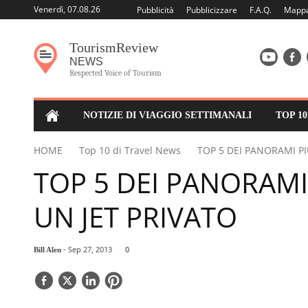
Venerdì, 07.08.26
Pubblicità
Pubblicizzare
F.A.Q.
Mappa
Tourism
Review
NEWS
Respected Voice of Tourism
NOTIZIE DI VIAGGIO SETTIMANALI
TOP 1
HOME
Top 10 di Travel News
TOP 5 DEI PANORAMI P
TOP 5 DEI PANORAMI
UN JET PRIVATO
- Sep 27, 2013
0
Bill Alen