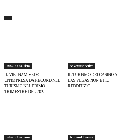
Inbound tourism
Adventure/Active
IL VIETNAM VEDE
IL TURISMO DEI CASINÒ A
UN'IMPRESA DA RECORD NEL
LAS VEGAS NON È PIÙ
TURISMO NEL PRIMO
REDDITIZIO
TRIMESTRE DEL 2025
Inbound tourism
Inbound tourism