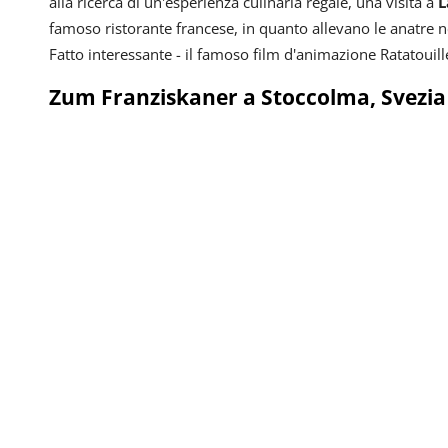
alla ricerca di un'esperienza culinaria regale, una visita a
L
famoso ristorante francese, in quanto allevano le anatre nel
Fatto interessante - il famoso film d'animazione Ratatouille
Zum Franziskaner a Stoccolma, Svezia