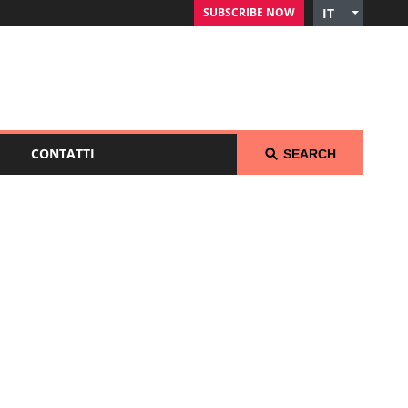
SUBSCRIBE NOW
IT
English
Czech
German
Russian
Polish
CONTATTI
SEARCH
Arabic
Spanish
French