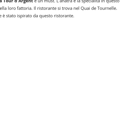
a Tour d'Argent
è un must. L'anatra è la specialità in questo
la loro fattoria. Il ristorante si trova nel Quai de Tournelle.
 è stato ispirato da questo ristorante.