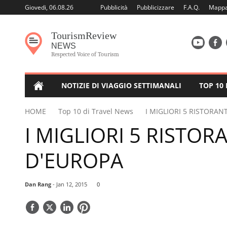
Giovedi, 06.08.26
Pubblicità
Pubblicizzare
F.A.Q.
Mappa 
Tourism
Review
NEWS
Respected Voice of Tourism
NOTIZIE DI VIAGGIO SETTIMANALI
TOP 10
HOME
Top 10 di Travel News
I MIGLIORI 5 RISTORAN
I MIGLIORI 5 RISTOR
D'EUROPA
Dan Rang
- Jan 12, 2015
0